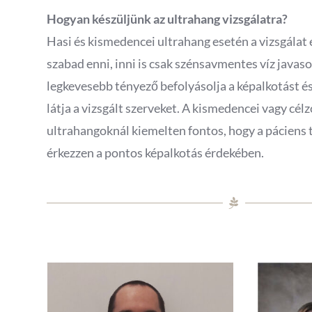
Hogyan készüljünk az ultrahang vizsgálatra?
Hasi és kismedencei ultrahang esetén a vizsgálat 
szabad enni, inni is csak szénsavmentes víz javasol
legkevesebb tényező befolyásolja a képalkotást és
látja a vizsgált szerveket. A kismedencei vagy cél
ultrahangoknál kiemelten fontos, hogy a páciens 
érkezzen a pontos képalkotás érdekében.