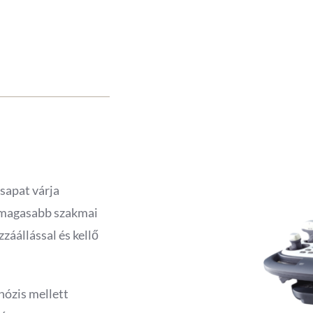
sapat várja
egmagasabb szakmai
záállással és kellő
nózis mellett