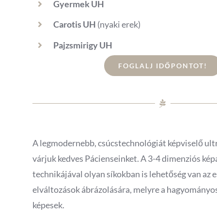
Gyermek UH
Carotis
UH
(nyaki erek)
Pajzsmirigy UH
FOGLALJ IDŐPONTOT!
A legmodernebb, csúcstechnológiát képviselő ult
várjuk kedves Pácienseinket. A 3-4 dimenziós kép
technikájával olyan síkokban is lehetőség van az 
elváltozások ábrázolására, melyre a hagyomány
képesek.