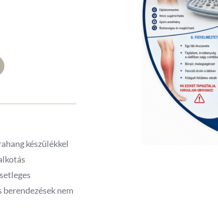
rahang készülékkel
alkotás
esetleges
os berendezések nem