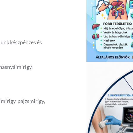
dunk készpénzes és
, hasnyálmirigy,
mirigy, pajzsmirigy,