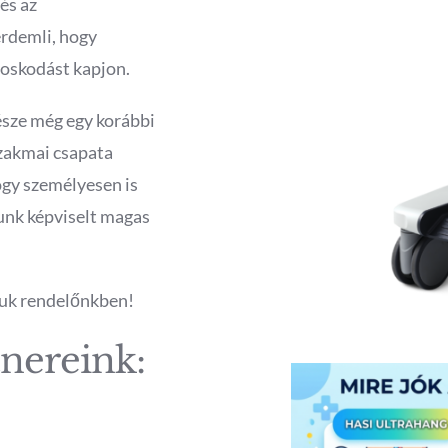
és az
rdemli, hogy
doskodást kapjon.
észe még egy korábbi
szakmai csapata
hogy személyesen is
lunk képviselt magas
juk rendelőnkben!
tnereink: