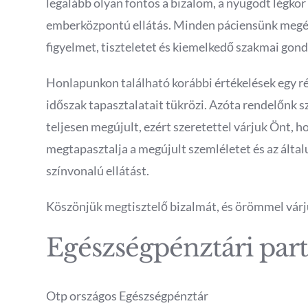
legalább olyan fontos a bizalom, a nyugodt légkör 
emberközpontú ellátás. Minden páciensünk megé
figyelmet, tiszteletet és kiemelkedő szakmai gon
Honlapunkon található korábbi értékelések egy r
időszak tapasztalatait tükrözi. Azóta rendelőnk 
teljesen megújult, ezért szeretettel várjuk Önt, 
megtapasztalja a megújult szemléletet és az álta
színvonalú ellátást.
Köszönjük megtisztelő bizalmát, és örömmel vár
Egészségpénztári par
Otp országos Egészségpénztár