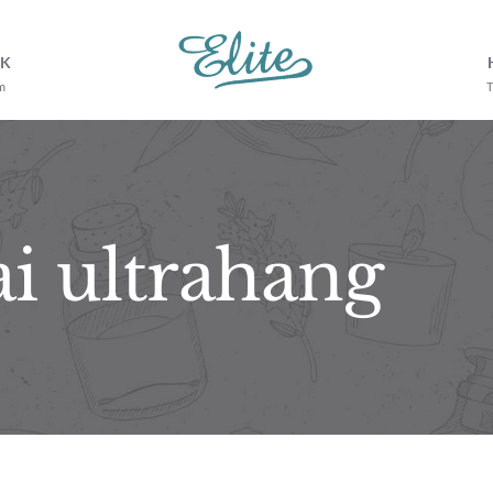
NK
m
T
i ultrahang