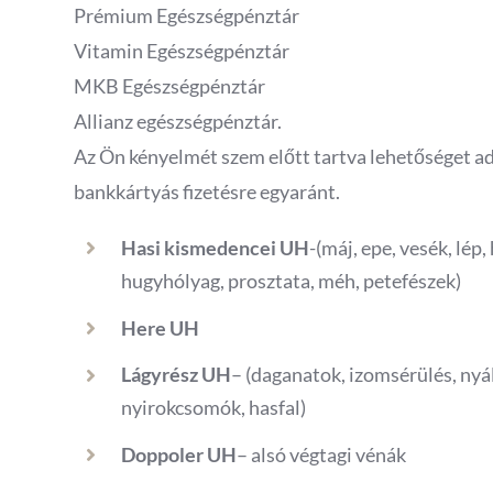
Prémium Egészségpénztár
Vitamin Egészségpénztár
MKB Egészségpénztár
Allianz egészségpénztár.
Az Ön kényelmét szem előtt tartva lehetőséget a
bankkártyás fizetésre egyaránt.
Hasi kismedencei UH
-(máj, epe, vesék, lép
hugyhólyag, prosztata, méh, petefészek)
Here UH
Lágyrész UH
– (daganatok, izomsérülés, nyál
nyirokcsomók, hasfal)
Doppoler UH
– alsó végtagi vénák