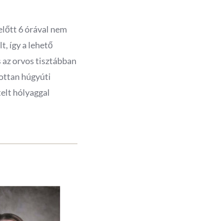
előtt 6 órával nem
t, így a lehető
 az orvos tisztábban
zottan húgyúti
telt hólyaggal