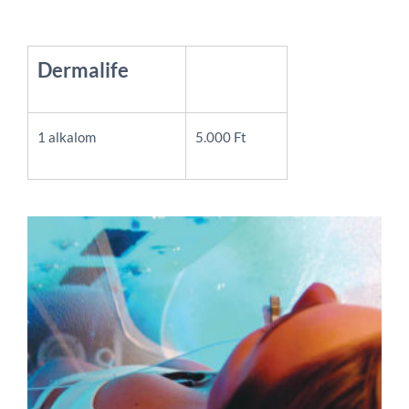
Áraink
Dermalife
1 alkalom
5.000 Ft