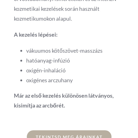
kozmetikai kezelések során használt
kozmetikumokon alapul.
A kezelés lépései:
vákuumos kötőszövet-masszázs
hatóanyag-infúzió
oxigén-inhaláció
oxigénes arczuhany
Már az első kezelés különösen látványos,
kisimítja az arcbőrét.
TEKINTSD MEG ÁRAINKAT