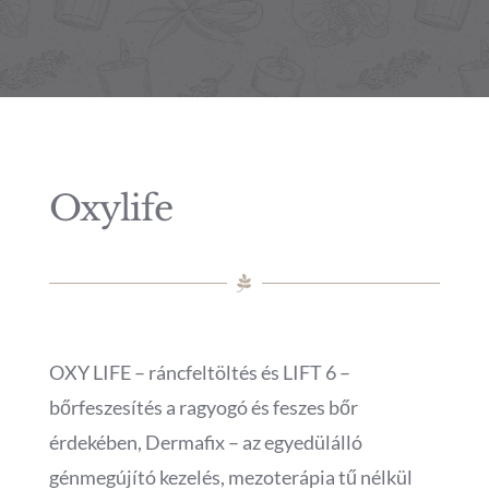
Áraink
Oxylife
OXY LIFE – ráncfeltöltés és LIFT 6 –
bőrfeszesítés a ragyogó és feszes bőr
érdekében, Dermafix – az egyedülálló
génmegújító kezelés, mezoterápia tű nélkül