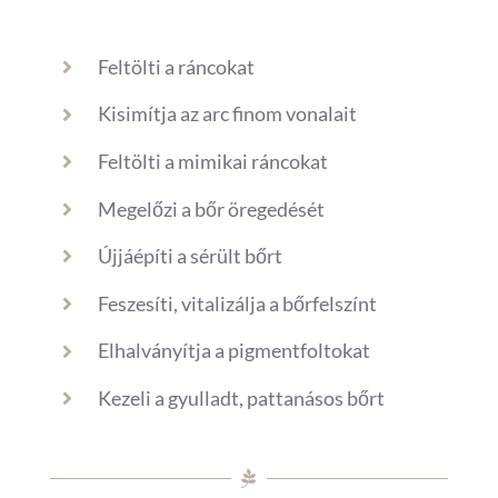
Feltölti a ráncokat
Kisimítja az arc finom vonalait
Feltölti a mimikai ráncokat
Megelőzi a bőr öregedését
Újjáépíti a sérült bőrt
Feszesíti, vitalizálja a bőrfelszínt
Elhalványítja a pigmentfoltokat
Kezeli a gyulladt, pattanásos bőrt