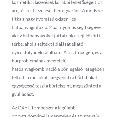
kozmetikai kezelések korábbi lehetőségeit, az
arc,- és testkezelésekben egyaránt. A módszer
titka a nagy nyomású oxigén,- és
hatóanyaginfúzió. 2 bar nyomás segítségével
aktív hatóanyagokat juttatunk a sejt közötti
térbe, ahol a sejtek táplálását ellátó
nyirokfolyadék található. A tiszta oxigén, és a
bőrproblémának megfelelő
hatóanyagkombináció a bőr legalsó rétegében
feltölti a ráncokat, kiegyenlíti a bőrhibákat,
egységessé teszi a bőrfelszínt, megszünteti a
gyulladást.
Az OXY Life módszer a legújabb
orvostudományi ismereteken és az intenzív