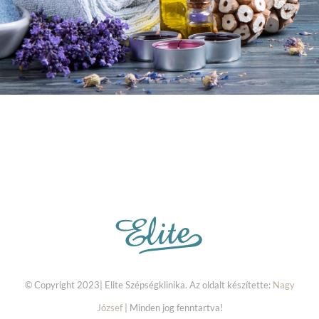
© Copyright 2023| Elite Szépségklinika. Az oldalt készítette:
Nagy
József
| Minden jog fenntartva!